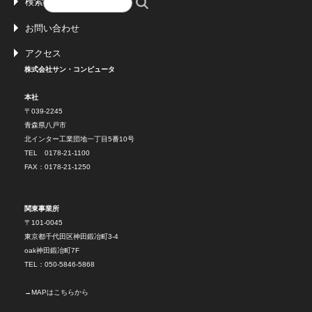
検索
お問い合わせ
アクセス
株式会社サン・コンピュータ
本社
〒039-2245
青森県八戸市
北インター工業団地一丁目5番10号
TEL 0178-21-1100
FAX：0178-21-1250
関東事業所
〒101-0045
東京都千代田区神田鍛冶町3-4
oak神田鍛冶町7F
TEL：050-5846-5868
→
MAPはこちらから