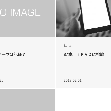
社 長
テーマは記録？
87歳、ｉＰＡＤに挑戦
.28
2017.02.01