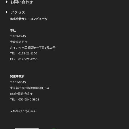
お問い合わせ
アクセス
株式会社サン・コンピュータ
本社
〒039-2245
青森県八戸市
北インター工業団地一丁目5番10号
TEL 0178-21-1100
FAX：0178-21-1250
関東事業所
〒101-0045
東京都千代田区神田鍛冶町3-4
oak神田鍛冶町7F
TEL：050-5846-5868
→
MAPはこちらから