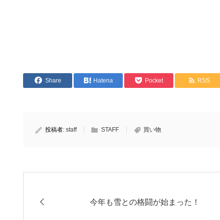
Share
Hatena
Pocket
RSS
投稿者:
staff
STAFF
買い物
今年も雪との格闘が始まった！