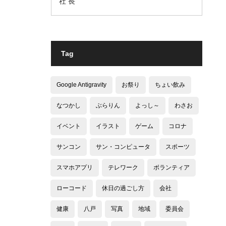
社 長
Tag
Google Antigravity
お祭り
ちょい飲み
なつかし
ぶらりん
よっし～
わさお
イベント
イラスト
ゲーム
コロナ
サンコン
サン・コンピュータ
スポーツ
スマホアプリ
テレワーク
ボランティア
ローコード
休日の過ごし方
会社
健康
八戸
写真
地域
委員会