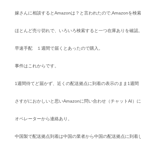
嫁さんに相談するとAmazonは？と言われたので,Amazonを検
ほとんど売り切れで、いろいろ検索すると一つ在庫ありを確認
早速手配 １週間で届くとあったので購入。
事件はこれからです。
1週間待てど届かず、近くの配送拠点に到着の表示のまま1週間
さすがにおかしいと思いAmazonに問い合わせ（チャットAI）
オペレーターから連絡あり。
中国製で配送拠点到着は中国の業者から中国の配送拠点に到着