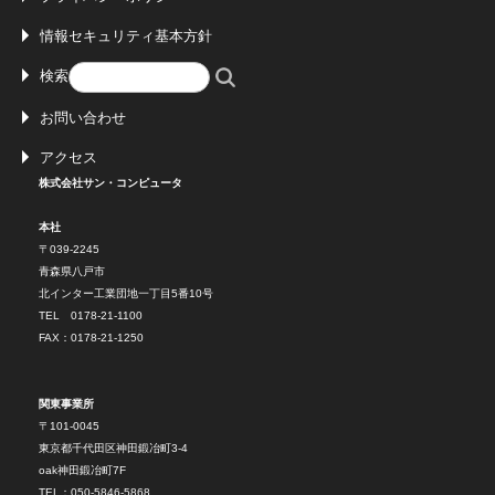
情報セキュリティ基本方針
検索
お問い合わせ
アクセス
株式会社サン・コンピュータ
本社
〒039-2245
青森県八戸市
北インター工業団地一丁目5番10号
TEL 0178-21-1100
FAX：0178-21-1250
関東事業所
〒101-0045
東京都千代田区神田鍛冶町3-4
oak神田鍛冶町7F
TEL：050-5846-5868