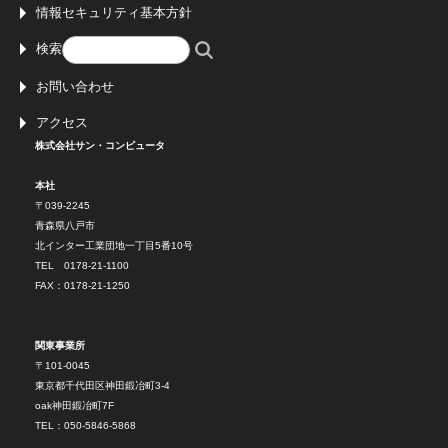
情報セキュリティ基本方針
検索
お問い合わせ
アクセス
株式会社サン・コンピュータ
本社
〒039-2245
青森県八戸市
北インター工業団地一丁目5番10号
TEL 0178-21-1100
FAX：0178-21-1250
関東事業所
〒101-0045
東京都千代田区神田鍛冶町3-4
oak神田鍛冶町7F
TEL：050-5846-5868