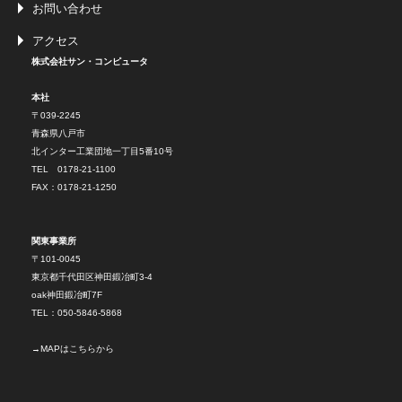
お問い合わせ
アクセス
株式会社サン・コンピュータ
本社
〒039-2245
青森県八戸市
北インター工業団地一丁目5番10号
TEL 0178-21-1100
FAX：0178-21-1250
関東事業所
〒101-0045
東京都千代田区神田鍛冶町3-4
oak神田鍛冶町7F
TEL：050-5846-5868
→
MAPはこちらから