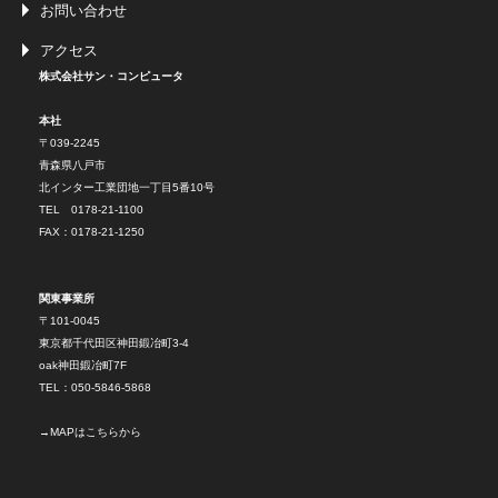
お問い合わせ
アクセス
株式会社サン・コンピュータ
本社
〒039-2245
青森県八戸市
北インター工業団地一丁目5番10号
TEL 0178-21-1100
FAX：0178-21-1250
関東事業所
〒101-0045
東京都千代田区神田鍛冶町3-4
oak神田鍛冶町7F
TEL：050-5846-5868
→
MAPはこちらから