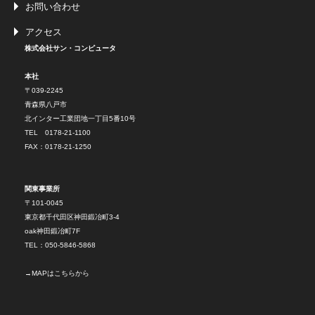
お問い合わせ
アクセス
株式会社サン・コンピュータ
本社
〒039-2245
青森県八戸市
北インター工業団地一丁目5番10号
TEL 0178-21-1100
FAX：0178-21-1250
関東事業所
〒101-0045
東京都千代田区神田鍛冶町3-4
oak神田鍛冶町7F
TEL：050-5846-5868
→
MAPはこちらから