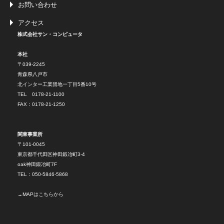
お問い合わせ
アクセス
株式会社サン・コンピュータ
本社
〒039-2245
青森県八戸市
北インター工業団地一丁目5番10号
TEL 0178-21-1100
FAX：0178-21-1250
関東事業所
〒101-0045
東京都千代田区神田鍛冶町3-4
oak神田鍛冶町7F
TEL：050-5846-5868
→
MAPはこちらから