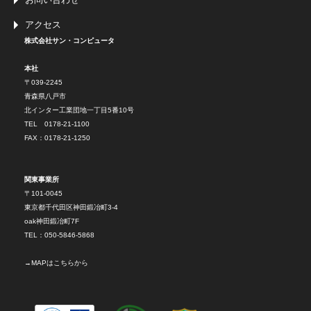
アクセス
株式会社サン・コンピュータ
本社
〒039-2245
青森県八戸市
北インター工業団地一丁目5番10号
TEL 0178-21-1100
FAX：0178-21-1250
関東事業所
〒101-0045
東京都千代田区神田鍛冶町3-4
oak神田鍛冶町7F
TEL：050-5846-5868
→
MAPはこちらから