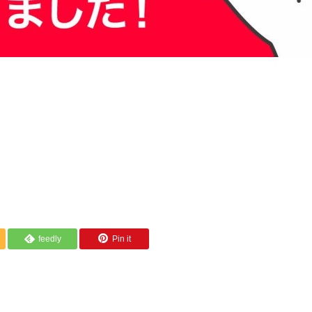
feedly
Pin it