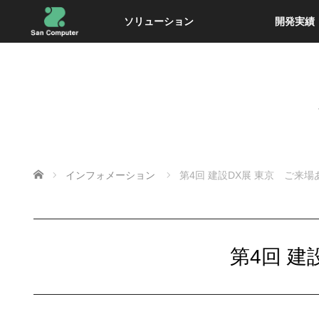
ソリューション
開発実績
ホーム
インフォメーション
第4回 建設DX展 東京 ご来
第4回 