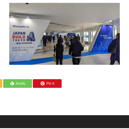
feedly
Pin it