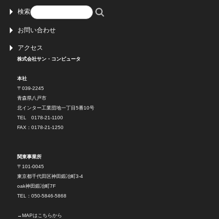
検索
お問い合わせ
アクセス
株式会社サン・コンピュータ
本社
〒039-2245
青森県八戸市
北インター工業団地一丁目5番10号
TEL 0178-21-1100
FAX：0178-21-1250
関東事業所
〒101-0045
東京都千代田区神田鍛冶町3-4
oak神田鍛冶町7F
TEL：050-5846-5868
→
MAPはこちらから