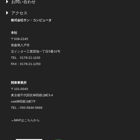
お問い合わせ
アクセス
株式会社サン・コンピュータ
本社
〒039-2245
青森県八戸市
北インター工業団地一丁目5番10号
TEL 0178-21-1100
FAX：0178-21-1250
関東事業所
〒101-0045
東京都千代田区神田鍛冶町3-4
oak神田鍛冶町7F
TEL：050-5846-5868
→
MAPはこちらから