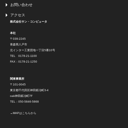
お問い合わせ
アクセス
株式会社サン・コンピュータ
本社
〒039-2245
青森県八戸市
北インター工業団地一丁目5番10号
TEL 0178-21-1100
FAX：0178-21-1250
関東事業所
〒101-0045
東京都千代田区神田鍛冶町3-4
oak神田鍛冶町7F
TEL：050-5846-5868
→
MAPはこちらから