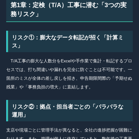
第1章：定検（T/A）工事に潜む「3つの実
務リスク」
リスク①：膨大なデータ転記が招く「計算ミ
ス」
T/A工事の膨大な人数分をExcelや手作業で集計・転記するプロ
セスでは、打ち間違いや漏れを完全に防ぐことは不可能です。一
箇所のミスが全体の差し戻しを招き、申告期限間際の「予期せぬ
残業」や「事務負担の増大」に直結します。
リスク②：拠点・担当者ごとの「バラバラな
運用」
支店や現場ごとに管理手法が異なると、全社の進捗把握が困難に
なります。また、管理が個人に依存していると、数年後の工事再