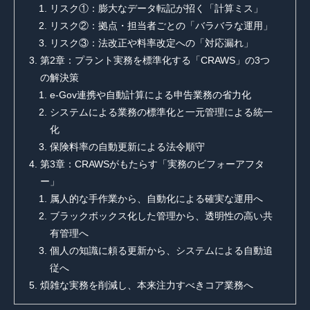
リスク①：膨大なデータ転記が招く「計算ミス」
リスク②：拠点・担当者ごとの「バラバラな運用」
リスク③：法改正や料率改定への「対応漏れ」
第2章：プラント実務を標準化する「CRAWS」の3つ
の解決策
e-Gov連携や自動計算による申告業務の省力化
システムによる業務の標準化と一元管理による統一
化
保険料率の自動更新による法令順守
第3章：CRAWSがもたらす「実務のビフォーアフタ
ー」
属人的な手作業から、自動化による確実な運用へ
ブラックボックス化した管理から、透明性の高い共
有管理へ
個人の知識に頼る更新から、システムによる自動追
従へ
煩雑な実務を削減し、本来注力すべきコア業務へ