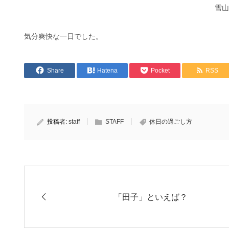
雪山
気分爽快な一日でした。
Share
Hatena
Pocket
RSS
投稿者:
staff
STAFF
休日の過ごし方
「田子」といえば？