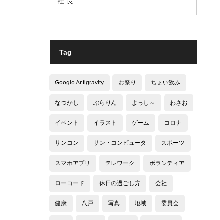
社 長
Tag
Google Antigravity
お祭り
ちょい飲み
なつかし
ぶらりん
よっし～
わさお
イベント
イラスト
ゲーム
コロナ
サンコン
サン・コンピュータ
スポーツ
スマホアプリ
テレワーク
ボランティア
ローコード
休日の過ごし方
会社
健康
八戸
写真
地域
委員会