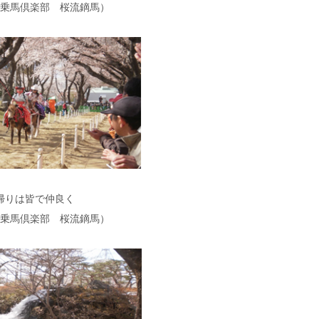
乗馬倶楽部 桜流鏑馬）
帰りは皆で仲良く
乗馬倶楽部 桜流鏑馬）