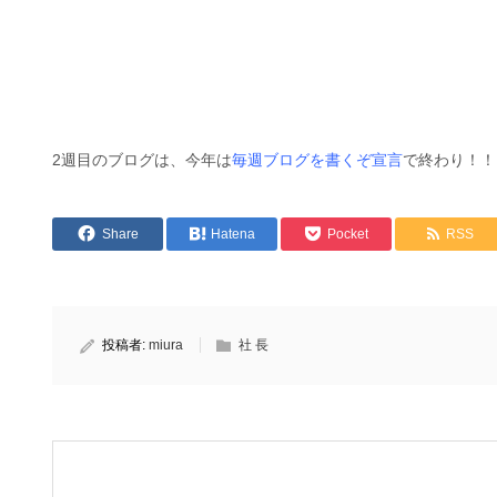
2週目のブログは、今年は
毎週ブログを書くぞ宣言
で終わり！！！
Share
Hatena
Pocket
RSS
投稿者:
miura
社 長