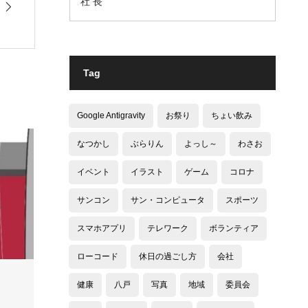
社 長
Tag
Google Antigravity
お祭り
ちょい飲み
なつかし
ぶらりん
よっし～
わさお
イベント
イラスト
ゲーム
コロナ
サンコン
サン・コンピュータ
スポーツ
スマホアプリ
テレワーク
ボランティア
ローコード
休日の過ごし方
会社
健康
八戸
写真
地域
委員会