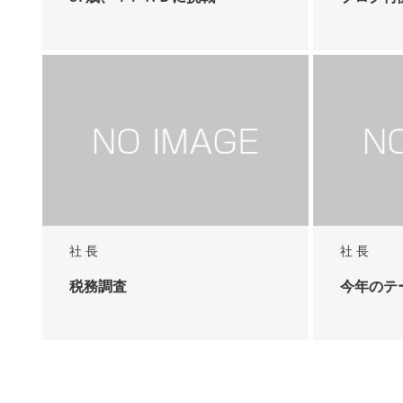
社 長
社 長
税務調査
今年のテ