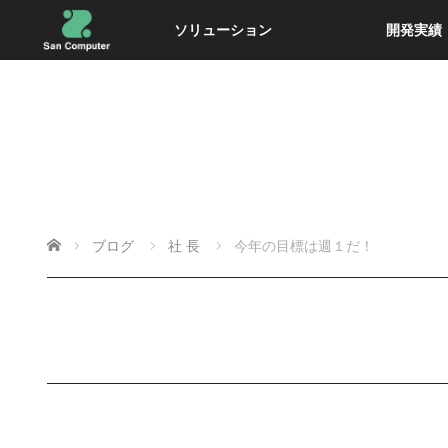
ソリューション
開発実績
ホーム
ブログ
社 長
今年の目標は週１だ！