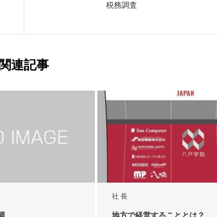
税務調査
関連記事
社 長
開
地方で経営することとは？