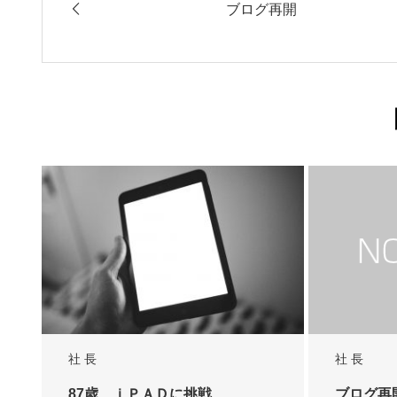
ブログ再開
社 長
社 長
87歳、ｉＰＡＤに挑戦
ブログ再